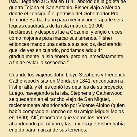
isla. Llegando al Sisal en 1841 abordo de la goleta de
guerra Tejana el San Antonio, Fisher viajo a Mérida
donde él consiguió el permiso del Gobernador Pro
Tempore Barbachano para medir y poner aparte seis
leguas cuadradas de la isla (más de 10,000
hectáreas), y después fue a Cozumel y erigió cruces
como mojones para marcar sus terrenos. Fisher
entonces mando una carta a sus socios, declarando
que “de vez en cuando, podríamos adquirir
gradualmente la isla entera, pero no inmediatamente,
a fin de evitar la sospecha.”
Cuando los viajeros John Lloyd Stephens y Frederick
Catherwood visitaron Mérida en 1841, encontraron a
Fisher allá, y él les contó los detalles de su proyecto.
Luego, navegando a la isla, Stephens y Catherwood
se quedaron en el rancho viejo de San Miguel,
recientemente abandonado por Vicente Albino (quien
había comprado el rancho de su amigo Miguel Molas
en 1830). Allí, reportaron que vieron los perros
abandonado por Albino y las cruces que Fisher había
erigido para marcar de sus terrenos.