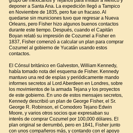
grupo de mexicanos y Tejanos para invadir a México y
deponer a Santa Ana. La expedición llegó a Tampico
en Noviembre de 1835, pero fue un fracaso. Al
quedarse sin municiones tuvo que regresar a Nueva
Orleans, pero Fisher hizo algunos buenos contactos
durante este tiempo. Después, cuando el Capitán
Boyan relató su impresión de Cozumel a Fisher en
1837, Fisher comenzó a calcular un plan para comprar
Cozumel al gobierno de Yucatán usando estos
contactos.
El Cónsul británico en Galveston, William Kennedy,
había tomado nota del esquema de Fisher. Kennedy
mantuvo una red de espías y periódicamente mando
informes secretos al Lord Aberdeen en Londres, sobre
los movimientos de la armada Tejana y los proyectos
de este gobierno. En uno de estos mensajes secretos,
Kennedy describió un plan de George Fisher, el Sr.
George R. Robinson, el Comodoro Tejano Edwin
Moore, y varios otros socios que expresaban su
interés de comprar Cozumel por 100,000 dólares. El
plan original se derrumbó, pero en 1841, Fisher junto
con unos compañeros más, y contando con el apoyo