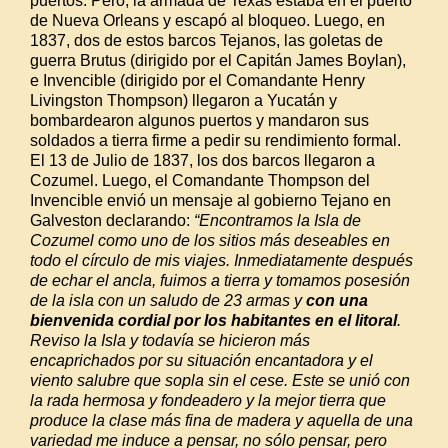
puertos. Pero, la armada de Texas estaba en el puerto
de Nueva Orleans y escapó al bloqueo. Luego, en
1837, dos de estos barcos Tejanos, las goletas de
guerra Brutus (dirigido por el Capitán James Boylan),
e Invencible (dirigido por el Comandante Henry
Livingston Thompson) llegaron a Yucatán y
bombardearon algunos puertos y mandaron sus
soldados a tierra firme a pedir su rendimiento formal.
El 13 de Julio de 1837, los dos barcos llegaron a
Cozumel. Luego, el Comandante Thompson del
Invencible envió un mensaje al gobierno Tejano en
Galveston declarando:
“Encontramos la Isla de
Cozumel como uno de los sitios más deseables en
todo el círculo de mis viajes. Inmediatamente después
de echar el ancla, fuimos a tierra y tomamos posesión
de la isla con un saludo de 23 armas y
con una
bienvenida cordial por los habitantes en el litoral
.
Reviso la Isla y todavía se hicieron más
encaprichados por su situación encantadora y el
viento salubre que sopla sin el cese. Este se unió con
la rada hermosa y fondeadero y la mejor tierra que
produce la clase más fina de madera y aquella de una
variedad me induce a pensar, no sólo pensar, pero