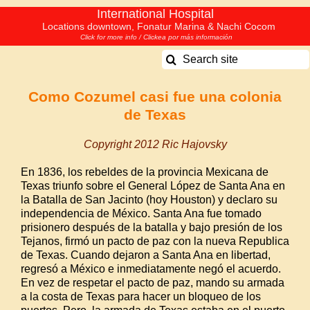
Skip
International Hospital
Locations downtown, Fonatur Marina & Nachi Cocom
to
Click for more info / Clickea por más información
content
Search
for:
Como Cozumel casi fue una colonia
de Texas
Copyright 2012 Ric Hajovsky
En 1836, los rebeldes de la provincia Mexicana de
Texas triunfo sobre el General López de Santa Ana en
la Batalla de San Jacinto (hoy Houston) y declaro su
independencia de México. Santa Ana fue tomado
prisionero después de la batalla y bajo presión de los
Tejanos, firmó un pacto de paz con la nueva Republica
de Texas. Cuando dejaron a Santa Ana en libertad,
regresó a México e inmediatamente negó el acuerdo.
En vez de respetar el pacto de paz, mando su armada
a la costa de Texas para hacer un bloqueo de los