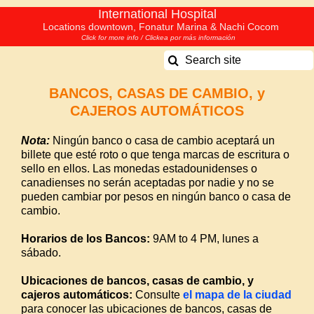
Skip
International Hospital
Locations downtown, Fonatur Marina & Nachi Cocom
to
Click for more info / Clickea por más información
content
Search
for:
BANCOS, CASAS DE CAMBIO, y
CAJEROS
AUTOMÁTICOS
Nota:
Ningún banco o casa de cambio aceptará un
billete que esté roto o que tenga marcas de escritura o
sello en ellos. Las monedas estadounidenses o
canadienses no serán aceptadas por nadie y no se
pueden cambiar por pesos en ningún banco o casa de
cambio.
Horarios de los Bancos:
9AM to 4 PM, lunes a
sábado.
Ubicaciones de bancos, casas de cambio, y
cajeros automáticos:
Consulte
el mapa de la ciudad
para conocer las ubicaciones de bancos, casas de