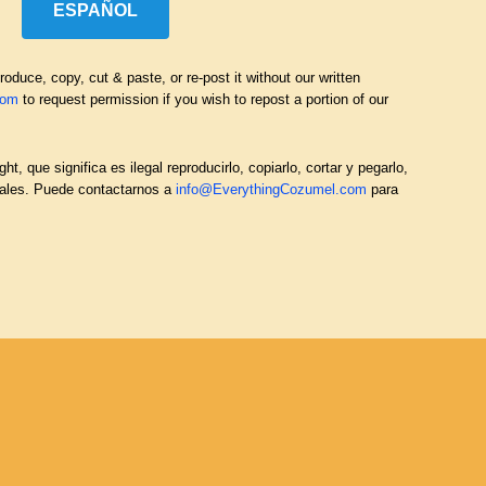
ESPAÑOL
duce, copy, cut & paste, or re-post it without our written
com
to request permission if you wish to repost a portion of our
que significa es ilegal reproducirlo, copiarlo, cortar y pegarlo,
ciales. Puede contactarnos a
info@EverythingCozumel.com
para