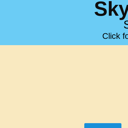
Sky
Skip
to
content
Click f