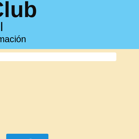
Club
l
rmación